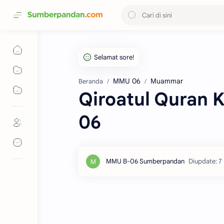
MMU 06
Muammar
Beranda
Qiroatul Quran 
06