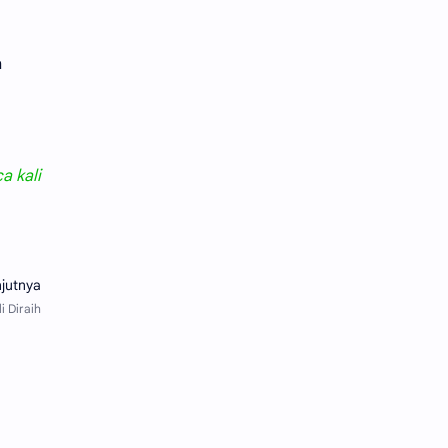
Muammar
NU
h
Pengurus
Pernikahan
Peta Lokasi
Prestasi
Puisi
Taqwimuddin
ca
kali
Ubudiyah
Undangan
Video