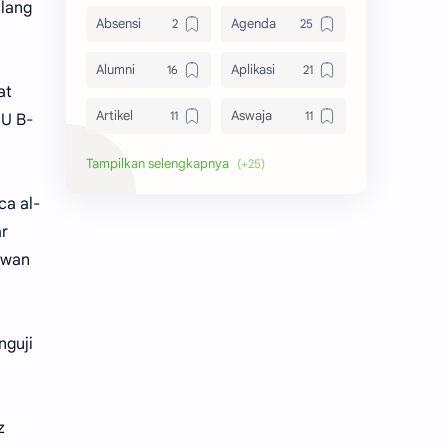
ulang
Absensi
Agenda
Alumni
Aplikasi
at
Artikel
Aswaja
MU B-
Bangkalan
Berita
ca al-
Biografi
Dewi Masithah
ar
Donatur
Download
ewan
GP Ansor
Himass
nguji
Kalender
Kampungku
Kegiatan
Kitab
z
Laporan
MMU 06