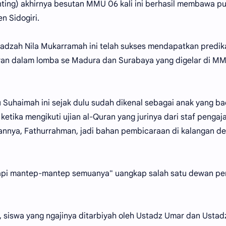
ing) akhirnya besutan MMU 06 kali ini berhasil membawa p
n Sidogiri.
stadzah Nila Mukarramah ini telah sukses mendapatkan predik
uran dalam lomba se Madura dan Surabaya yang digelar di M
Suhaimah ini sejak dulu sudah dikenal sebagai anak yang ba
tika mengikuti ujian al-Quran yang jurinya dari staf pengaj
mannya, Fathurrahman, jadi bahan pembicaraan di kalangan d
pi mantep-mantep semuanya" uangkap salah satu dewan pe
t, siswa yang ngajinya ditarbiyah oleh Ustadz Umar dan Ustad