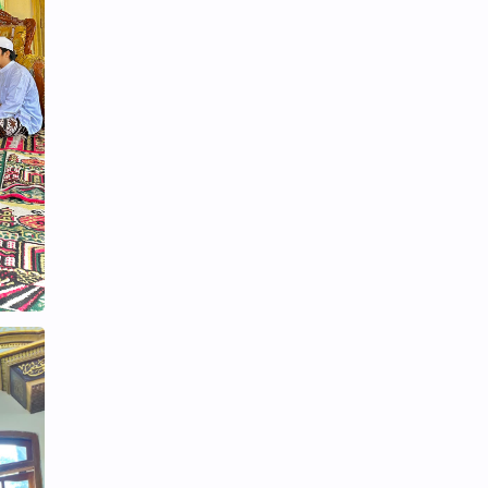
Muammar
NU
Pengurus
Pernikahan
Peta Lokasi
Prestasi
Puisi
Taqwimuddin
Ubudiyah
Undangan
Video