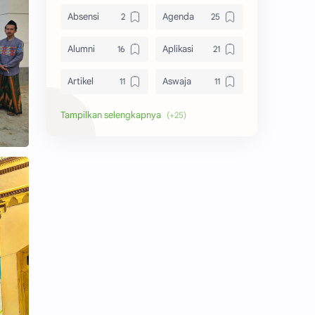
Absensi
Agenda
Alumni
Aplikasi
Artikel
Aswaja
Bangkalan
Berita
Biografi
Dewi Masithah
Donatur
Download
GP Ansor
Himass
Kalender
Kampungku
Kegiatan
Kitab
Laporan
MMU 06