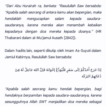
“Dari Abu Hurairah ra, berkata: “Rasulullah Saw bersabda:
“Apabila salah seorang di antara kamu akan bepergian, maka
hendaklah mengucapkan salam kepada saudara-
saudaranya, karena mereka akan menambah kebaikan
kepadanya dengan doa mereka kepada doanya.”
(HR
Thabarani dalam al-Mu’jamul Ausath [2842]).
Dalam hadits lain, seperti dikutip oleh Imam As-Suyuti dalam
Jamiul Kabirnya, Rasulullah Saw bersabda:
إذَا خَرَجَ أَحَدُكُمْ إلَى سَفَرٍ فَلْيُوَدِّعْ إخْوَانَهُ فَإنَّ اللهَ جَاعِلٌ لَهُ فِىْ
دُعَائِهِمْ البَرَكَة
“Apabila salah seorang kamu hendak bepergian, bagi
hendaknya berpamitan kepada saudara-saudaranya, karena
sesungguhnya Allah SWT menjadikan doa mereka sebagai