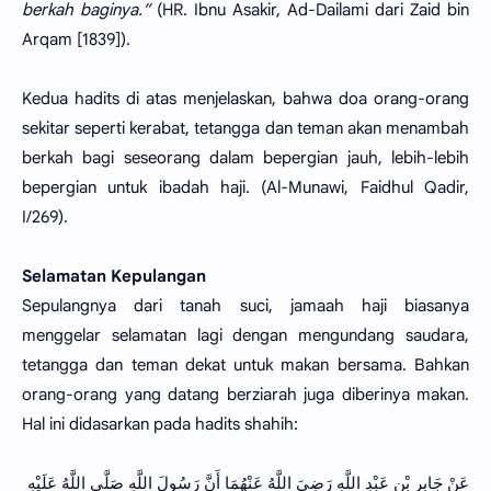
berkah baginya.”
(HR. Ibnu Asakir, Ad-Dailami dari Zaid bin
Arqam [1839]).
Kedua hadits di atas menjelaskan, bahwa doa orang-orang
sekitar seperti kerabat, tetangga dan teman akan menambah
berkah bagi seseorang dalam bepergian jauh, lebih-lebih
bepergian untuk ibadah haji. (Al-Munawi, Faidhul Qadir,
I/269).
Selamatan Kepulangan
Sepulangnya dari tanah suci, jamaah haji biasanya
menggelar selamatan lagi dengan mengundang saudara,
tetangga dan teman dekat untuk makan bersama. Bahkan
orang-orang yang datang berziarah juga diberinya makan.
Hal ini didasarkan pada hadits shahih:
عَنْ جَابِرِ بْنِ عَبْدِ اللَّهِ رَضِيَ اللَّهُ عَنْهُمَا أَنَّ رَسُولَ اللَّهِ صَلَّى اللَّهُ عَلَيْهِ