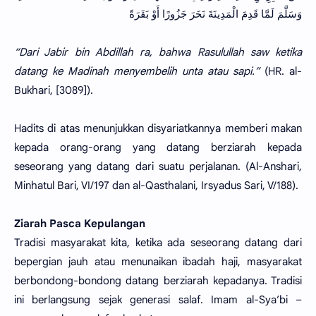
وَسَلَّمَ لَمَّا قَدِمَ الْمَدِينَةَ نَحَرَ جَزُورًا أَوْ بَقَرَةً
“Dari Jabir bin Abdillah ra, bahwa Rasulullah saw ketika
datang ke Madinah menyembelih unta atau sapi.”
(HR. al-
Bukhari, [3089]).
Hadits di atas menunjukkan disyariatkannya memberi makan
kepada orang-orang yang datang berziarah kepada
seseorang yang datang dari suatu perjalanan. (Al-Anshari,
Minhatul Bari, VI/197 dan al-Qasthalani, Irsyadus Sari, V/188).
Ziarah Pasca Kepulangan
Tradisi masyarakat kita, ketika ada seseorang datang dari
bepergian jauh atau menunaikan ibadah haji, masyarakat
berbondong-bondong datang berziarah kepadanya. Tradisi
ini berlangsung sejak generasi salaf. Imam al-Sya’bi –