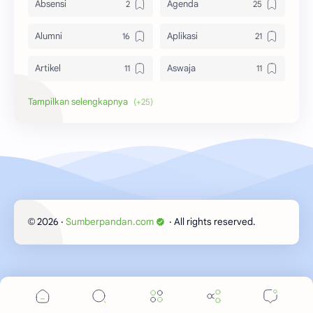
Absensi
Agenda
Alumni
Aplikasi
Artikel
Aswaja
Bangkalan
Berita
Biografi
Dewi Masithah
Donatur
Download
GP Ansor
Himass
2026
‧
Sumberpandan.com
‧ All rights reserved.
©
Kalender
Kampungku
Kegiatan
Kitab
Laporan
MMU 06